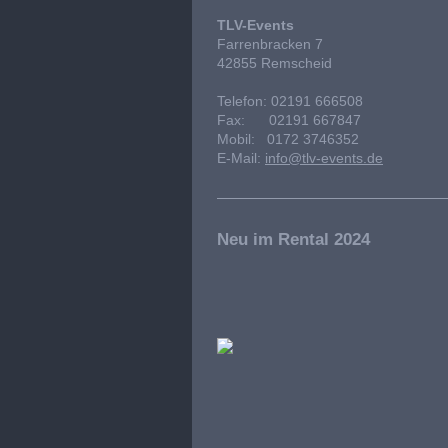
TLV-Events
Farrenbracken 7
42855 Remscheid
Telefon: 02191 666508
Fax: 02191 667847
Mobil: 0172 3746352
E-Mail:
info@tlv-events.de
Neu im Rental 2024