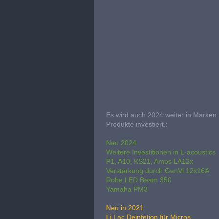
Es wird auch 2024 weiter in Marken
Produkte investiert.:
Neu 2024
Weitere Investitionen in L-acoustics
P1, A10, KS21, Amps LA12x
Verstärkung durch GenVi 12x16A
Robe LED Beam 350
Yamaha PM3
Neu in 2021
Li.Lac Deinfetion für Micros