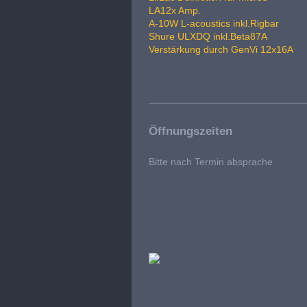
LA12x Amp.
A-10W L-acoustics inkl.Rigbar
Shure ULXDQ inkl.Beta87A
Verstärkung durch GenVi 12x16A
Öffnungszeiten
Bitte nach Termin absprache