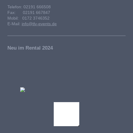
Telefon: 02191 666508
Fax: 02191 667847
Mobil: 0172 3746352
E-Mail:
info@tlv-events.de
Neu im Rental 2024